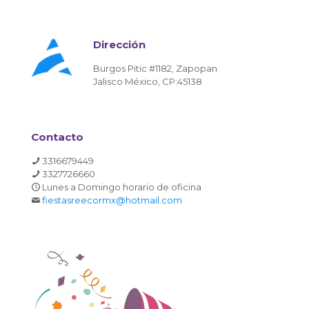
Dirección
Burgos Pitic #1182, Zapopan
Jalisco México, CP:45138
Contacto
3316679449
3327726660
Lunes a Domingo horario de oficina
fiestasreecormx@hotmail.com